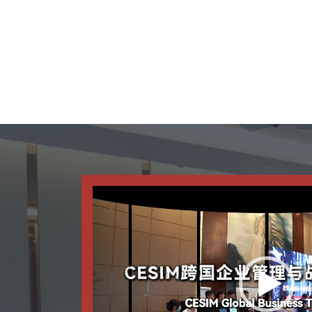
视
频
播
放
器