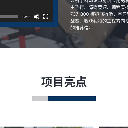
人机学科知识与前沿应用的
主飞行、障碍竞速、编程实
737-800 模拟飞行舱，
03:15
战赛，收获独特的工程方向
的推荐信。
项目亮点