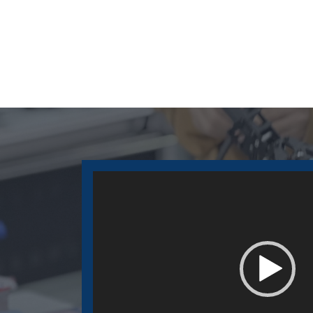
视
频
播
放
器