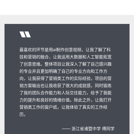
这次的项目非常符合我的预期 让我更加确定了以后
专业的方向和计划，也让我对于未来规划路线有一
个明确的思路， 对于我来说有很大的帮助。感谢蓝
色光标老师们的教学指导，学习市场营销让我深刻
理解了如何识别和满足客户需求。通过市场调研和
分析，我学会了制定有效的营销策略和推广计划。
了解目标市场的行为模式和趋势，是成功的关键。
同时，品牌管理和沟通技巧的提升，使我能更好地
传达价值和吸引目标受众。这些知识不仅帮助我在
工作中做出更明智的决策，也为未来的职业发展奠
定了坚实基础。
—— 苏州科技城外国语学校 朱同学