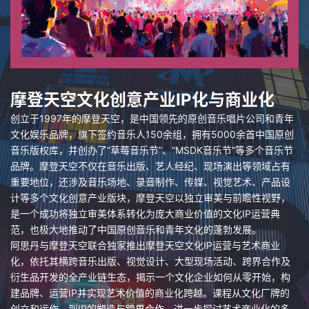
摩登天空文化创意产业IP化与商业化
创立于1997年的摩登天空，是中国领先的原创音乐唱片公司和青年
文化娱乐品牌，旗下签约音乐人150余组，拥有5000余首中国原创
音乐版权库，并创办了“草莓音乐节”、“MSDK音乐节”等多个音乐节
品牌。摩登天空不仅在音乐出版、艺人经纪、现场演出等领域占有
重要地位，还涉及音乐场地、录音制作、传媒、视觉艺术、产品设
计等多个文化创意产业版块，摩登天空以独立审美与前瞻性视野，
是一个成功将独立审美体系转化为庞大商业价值的文化IP运营典
范，也极大地推动了中国原创音乐和青年文化的蓬勃发展。
阿思丹与摩登天空联合独家推出摩登天空文化IP运营与艺术商业
化，依托其横跨音乐出版、视觉设计、大型现场活动、跨界合作及
衍生品开发的全产业链生态，揭示一个文化企业如何从零开始，构
建品牌、运营IP并实现艺术价值的商业化跨越。课程从文化厂牌的
创立和运作，到IP的塑造与跨界合作，进一步探讨艺术商业化的多